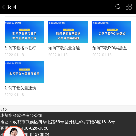
返回
矢量下载
如何下载省市县行政区划及乡镇边界
如何下载矢量交通路网等电子地图
如何下载POI兴趣点
2022-01-18
2022-01-18
2022-01-18
如何下载矢量建筑轮廓
2022-01-18
<
1
>
成都水经软件有限公司
地址：成都市武侯区科华北路65号世外桃源写字楼A座1813号
客服电话：
400-028-0050
座机电话：
028-84593824