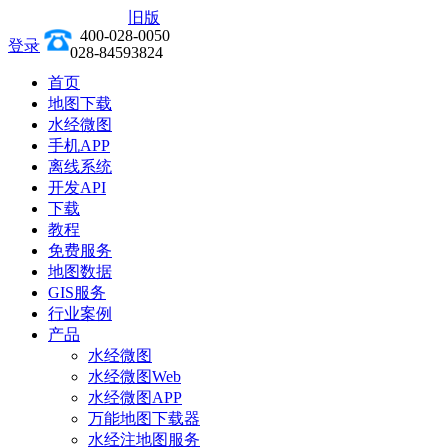
旧版
前往新版
400-028-0050
登录
028-84593824
首页
地图下载
水经微图
手机APP
离线系统
开发API
下载
教程
免费服务
地图数据
GIS服务
行业案例
产品
水经微图
水经微图Web
水经微图APP
万能地图下载器
水经注地图服务