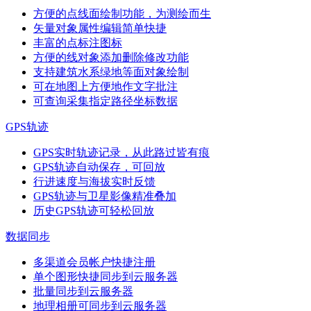
方便的点线面绘制功能，为测绘而生
矢量对象属性编辑简单快捷
丰富的点标注图标
方便的线对象添加删除修改功能
支持建筑水系绿地等面对象绘制
可在地图上方便地作文字批注
可查询采集指定路径坐标数据
GPS轨迹
GPS实时轨迹记录，从此路过皆有痕
GPS轨迹自动保存，可回放
行进速度与海拔实时反馈
GPS轨迹与卫星影像精准叠加
历史GPS轨迹可轻松回放
数据同步
多渠道会员帐户快捷注册
单个图形快捷同步到云服务器
批量同步到云服务器
地理相册可同步到云服务器