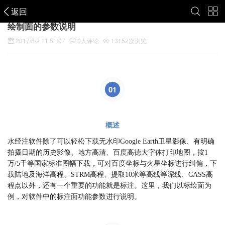
返回
绘制面的参数说明
2017/8/2 11:51:07
0
人评论
13152
次浏览
01
概述
水经注软件除了可以轻松下载无水印Google Earth卫星影像、有明确
拍摄日期的历史影像、地方高清、百度高德大字体打印地图，按1
万/5千等国家标准图幅下载，可对百度坐标与火星坐标进行纠偏，下
载陆地及海洋高程、STRM高程、提取10米等高线等深线、CASS高
程点以外，还有一个重要的功能就是标注。这里，我们以标绘面为
例，对软件中的标注面功能参数进行说明。